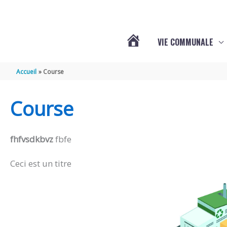
Aller au contenu
Aller au pied de page
Panneau de gestion des cookies
VIE COMMUNALE
ACTUALITÉS
Accueil
Course
Course
fhfvsdkbvz
fbfe
Ceci est un titre