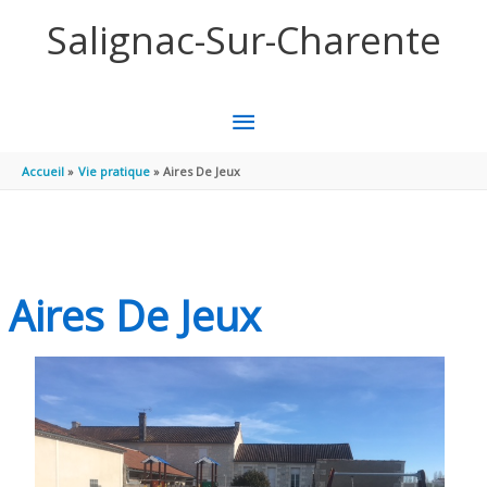
Panneau de gestion des cookies
Aller au contenu
Aller au pied de page
Salignac-Sur-Charente
MENU
PRINCIPAL
Accueil
Vie pratique
Aires De Jeux
Aires De Jeux