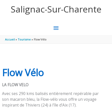
Panneau de gestion des cookies
Aller au contenu
Aller au pied de page
Salignac-Sur-Charente
MENU
PRINCIPAL
Accueil
Tourisme
Flow Vélo
Flow Vélo
LA FLOW VELO
Avec ses 290 kms balisés entièrement repérable par
son macaron bleu, la Flow-vélo vous offre un voyage
inspirant de Thiviers (24) à l’île d’Aix (17).