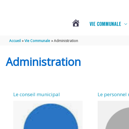
Aller au contenu
Aller au pied de page
Panneau de gestion des cookies
VIE COMMUNALE
ACTUALITÉS
Accueil
Vie Communale
Administration
Administration
Le conseil municipal
Le personnel