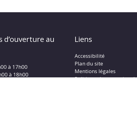
s d’ouverture au
Liens
Accessibilité
Plan du site
h00 à 17h00
Mentions légales
h00 à 18h00
Politique de protection d
 8h00 à 11h00
Gestion des cookies
h00 à 18h00
 13h00 à 17h00