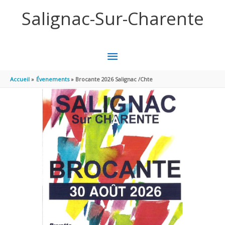
Panneau de gestion des cookies
Aller au contenu
Aller au pied de page
Salignac-Sur-Charente
MENU
PRINCIPAL
Accueil
Évenements
Brocante 2026 Salignac /Chte