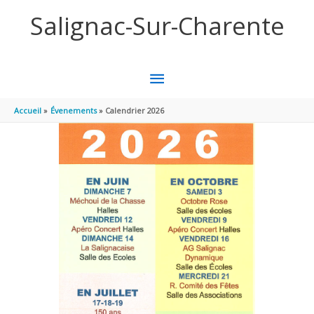
Panneau de gestion des cookies
Aller au contenu
Aller au pied de page
Salignac-Sur-Charente
MENU
PRINCIPAL
Accueil
Évenements
Calendrier 2026