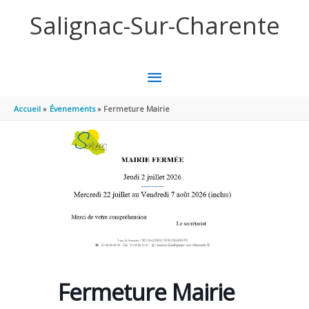
Panneau de gestion des cookies
Aller au contenu
Aller au pied de page
Salignac-Sur-Charente
MENU
PRINCIPAL
Accueil
Évenements
Fermeture Mairie
Fermeture Mairie