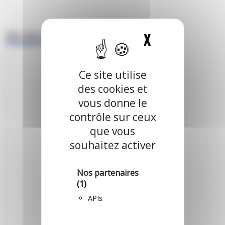
EN UN CLIC
X
MASQUER LE
Ce site utilise
des cookies et
vous donne le
contrôle sur ceux
Nous contacter
que vous
souhaitez activer
Nos partenaires
(1)
Urbanisme
APIs