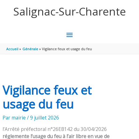
Panneau de gestion des cookies
Aller au contenu
Aller au pied de page
Salignac-Sur-Charente
MENU
PRINCIPAL
Accueil
Générale
Vigilance feux et usage du feu
Vigilance feux et
usage du feu
Par
mairie
/
9 juillet 2026
l’Arrêté préfectoral n°26EB142 du 30/04/2026
réglemente l’usage du feu à l’air libre en vue de